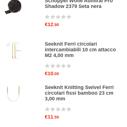
o
Schoppel Wolle Admiral Pro
Shadow 2379 Seta nera
€12
.90
Seeknit Ferri circolari
intercambiabili 10 cm attacco
M2 4,00 mm
€10
.00
Seeknit Knitting Swivel Ferri
circolari fissi bamboo 23 cm
3,00 mm
€11
.50