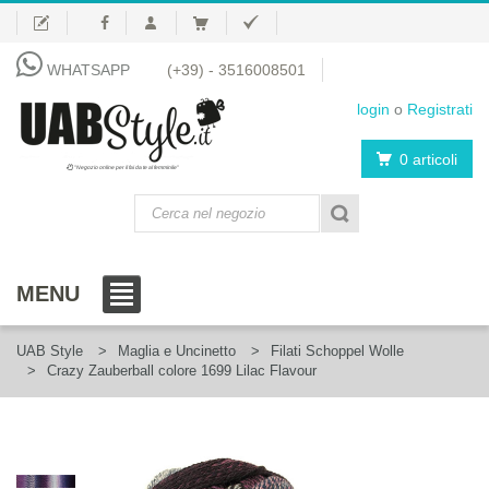
WHATSAPP
(+39) - 3516008501
login
o
Registrati
0 articoli
"Negozio online per il fai da te al femminile"
MENU
UAB Style
Maglia e Uncinetto
Filati Schoppel Wolle
Crazy Zauberball colore 1699 Lilac Flavour