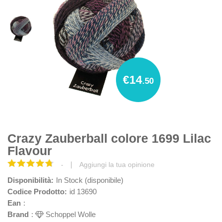
€14
.50
Crazy Zauberball colore 1699 Lilac
Flavour
|
-
Aggiungi la tua opinione
Disponibilità:
In Stock (disponibile)
Codice Prodotto:
id 13690
Ean
:
Brand
:
Schoppel Wolle