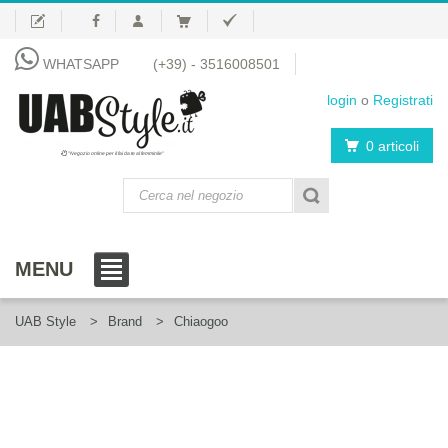
WHATSAPP
(+39) - 3516008501
login
o
Registrati
0 articoli
"Negozio online per il fai da te al femminile"
MENU
UAB Style
Brand
Chiaogoo