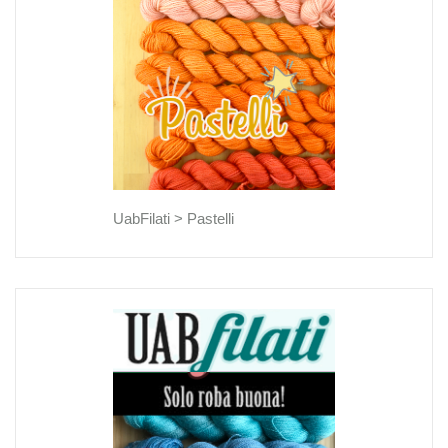
UabFilati >
Pastelli