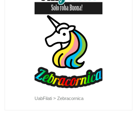
UabFilati >
Zebracornica