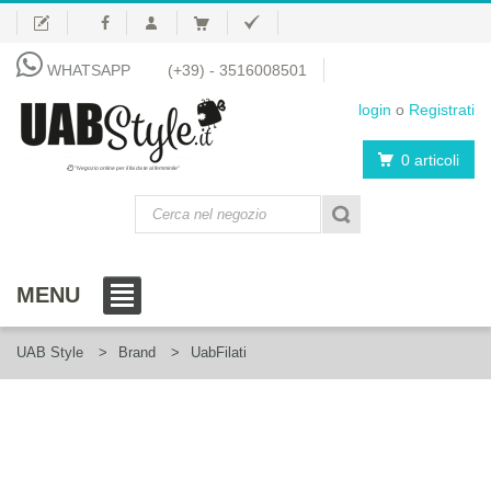
WHATSAPP
(+39) - 3516008501
login
o
Registrati
0 articoli
"Negozio online per il fai da te al femminile"
MENU
UAB Style
Brand
UabFilati