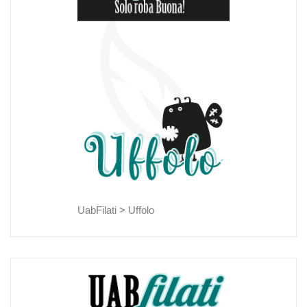
UabFilati >
Uffolo