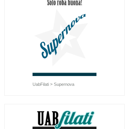
UabFilati >
Supernova