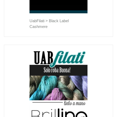
UabFilati >
Black Label
Cashmere