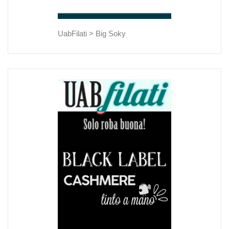
UabFilati >
Big Soky