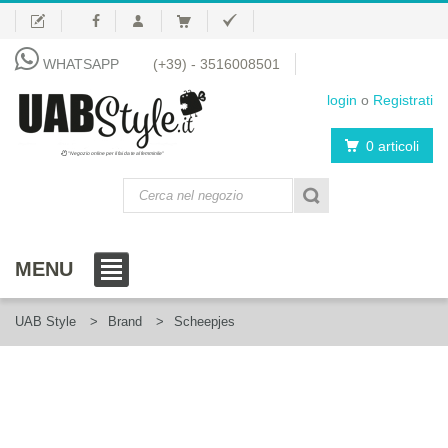
WHATSAPP
(+39) - 3516008501
login
o
Registrati
0 articoli
"Negozio online per il fai da te al femminile"
MENU
UAB Style
Brand
Scheepjes