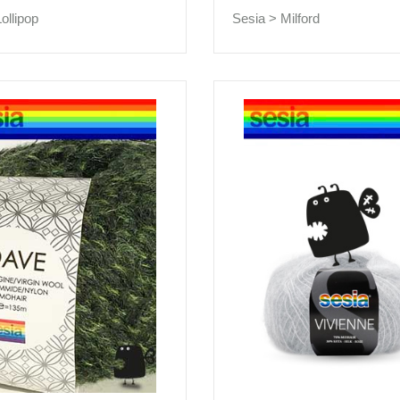
Lollipop
Sesia >
Milford