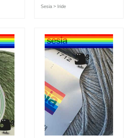
Sesia >
Iride