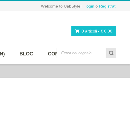
Welcome to UabStyle!
login
o
Registrati
0 articoli
-
€ 0.00
N)
BLOG
CONTATTI