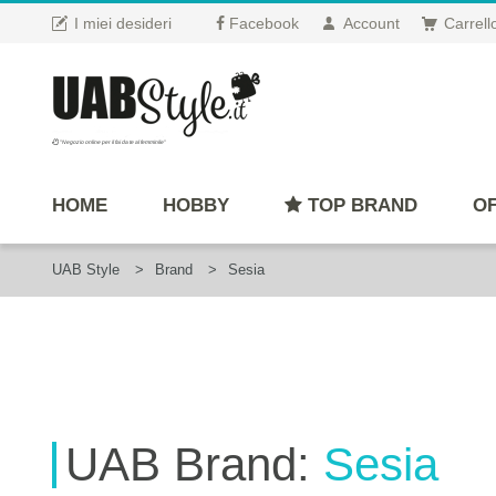
I miei desideri
Facebook
Account
Carrell
"Negozio online per il fai da te al femminile"
HOME
HOBBY
TOP BRAND
OF
UAB Style
Brand
Sesia
UAB
Brand
:
Sesia