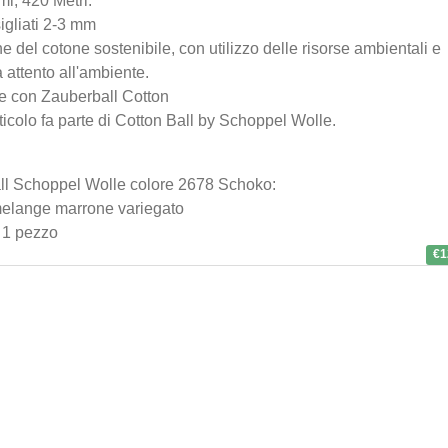
i, 420 Metri.
leg
Mad
igliati 2-3 mm
 del cotone sostenibile, con utilizzo delle risorse ambientali e
 attento all'ambiente.
€0
.9
e con Zauberball Cotton
icolo fa parte di
Cotton Ball
by
Schoppel Wolle
.
Kit 
all'
LAR
ll Schoppel Wolle colore 2678 Schoko:
melange marrone variegato
: 1 pezzo
€63
€1
Ferr
circ
Knit
3,2
€6
.9