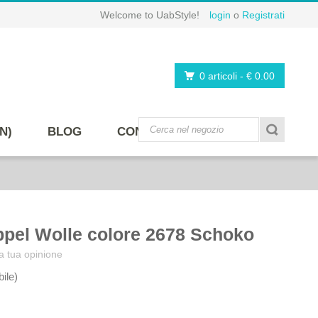
Welcome to UabStyle!
login
o
Registrati
0 articoli
-
€ 0.00
N)
BLOG
CONTATTI
ppel Wolle colore 2678 Schoko
a tua opinione
bile)