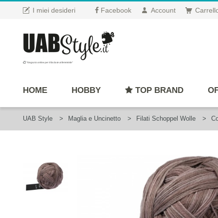
I miei desideri
Facebook
Account
Carrell
"Negozio online per il fai da te al femminile"
HOME
HOBBY
TOP BRAND
OF
UAB Style
Maglia e Uncinetto
Filati Schoppel Wolle
Co