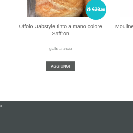
€28
.00
Uffolo Uabstyle tinto a mano colore
Moulin
Saffron
giallo arancio
AGGIUNGI
x