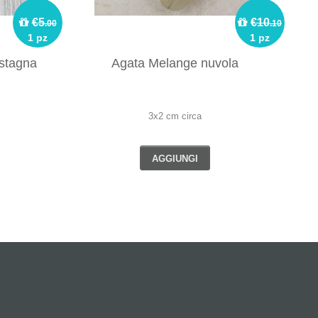
€5
€10
.00
.10
1 pz
1 pz
astagna
Agata Melange nuvola
Uff
3x2 cm circa
AGGIUNGI