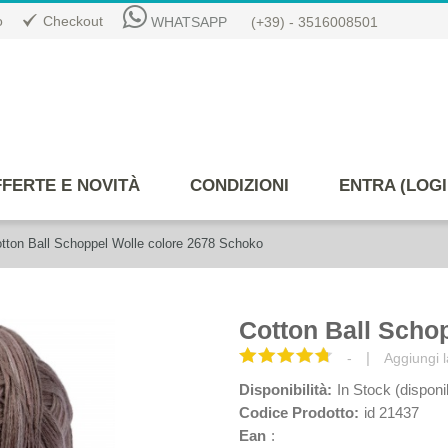
o
Checkout
WHATSAPP
(+39) - 3516008501
FERTE E NOVITÀ
CONDIZIONI
ENTRA (LOGI
tton Ball Schoppel Wolle colore 2678 Schoko
Cotton Ball Scho
|
-
Aggiungi l
Disponibilità:
In Stock (disponi
Codice Prodotto:
id 21437
Ean
: