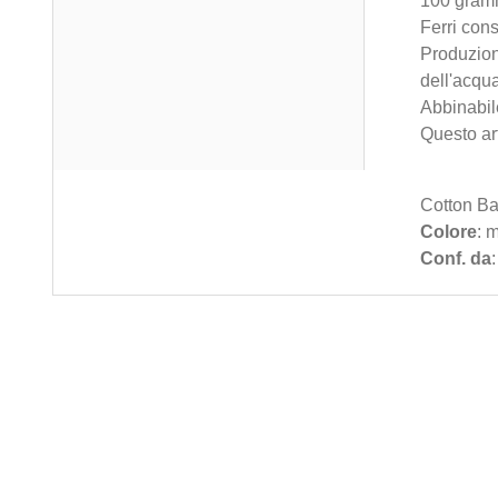
100 gramm
Ferri cons
Produzione
dell'acqua
Abbinabil
Questo art
Cotton Ba
Colore
: 
Conf. da