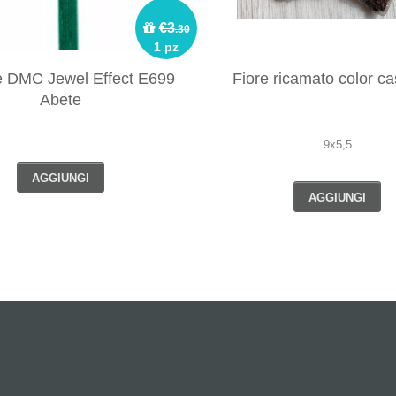
€3
.30
1 pz
e DMC Jewel Effect E699
Fiore ricamato color c
Abete
9x5,5
AGGIUNGI
AGGIUNGI