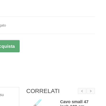
gato
cquista
CORRELATI
 su
hetta in
Cavo small 47