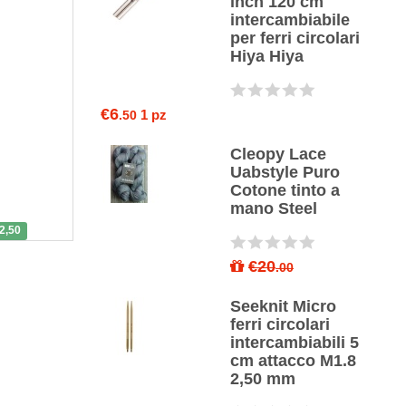
no Hand
inch 120 cm
e bianca
intercambiabile
per ferri circolari
Hiya Hiya
3 pz
5
€6
1 pz
.50
Spolverino
uncinetto
Cleopy Lace
GE XLARGE
Uabstyle Puro
Cotone tinto a
mano Steel
1 pz
.50
2,50
i Nova metal
€20
.00
olari fissi
pro per calze
Seeknit Micro
5 mm
ferri circolari
intercambiabili 5
cm attacco M1.8
1 pz
5
2,50 mm