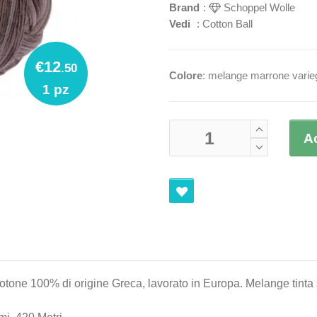
Brand
:
Schoppel Wolle
Vedi
:
Cotton Ball
€12
.50
Colore
: melange marrone varie
1 pz
A
 cotone 100% di origine Greca, lavorato in Europa. Melange tinta
Etic