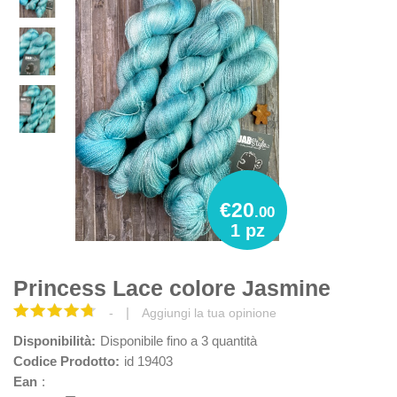
€20
.00
1 pz
Princess Lace colore Jasmine
|
-
Aggiungi la tua opinione
Disponibilità:
Disponibile fino a 3 quantità
Codice Prodotto:
id 19403
Ean
: