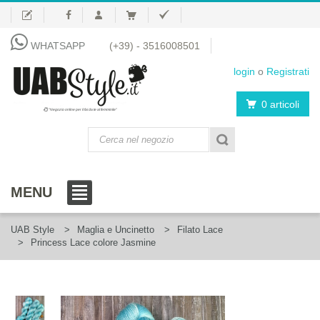
WHATSAPP
(+39) - 3516008501
login
o
Registrati
0 articoli
"Negozio online per il fai da te al femminile"
MENU
UAB Style
Maglia e Uncinetto
Filato Lace
Princess Lace colore Jasmine