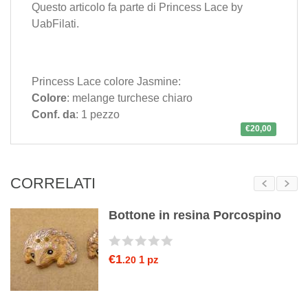
Questo articolo fa parte di
Princess Lace
by
UabFilati
.
Princess Lace colore Jasmine:
Colore
: melange turchese chiaro
Conf. da
: 1 pezzo
€20,00
CORRELATI
da
Bottone in resina Porcospino
€1
1 pz
.20