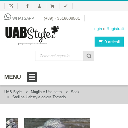
WHATSAPP
(+39) - 3516008501
login
o
Registrati
0 articoli
"Negozio online per il fai da te al femminile"
MENU
UAB Style
Maglia e Uncinetto
Sock
Stellina Uabstyle colore Tornado