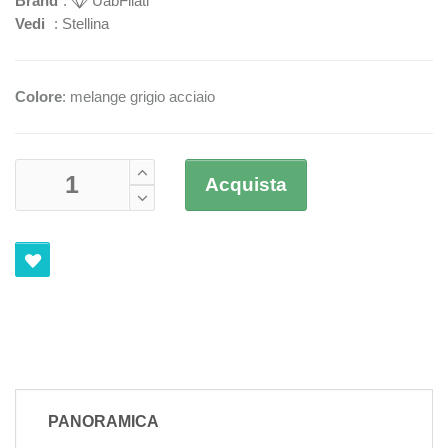
Brand
:
UabFilati
Vedi
:
Stellina
Colore
: melange grigio acciaio
Acquista
PANORAMICA