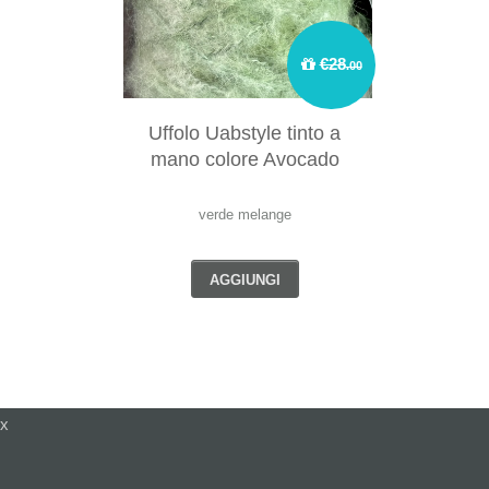
€28
.00
Uffolo Uabstyle tinto a
mano colore Avocado
verde melange
AGGIUNGI
x