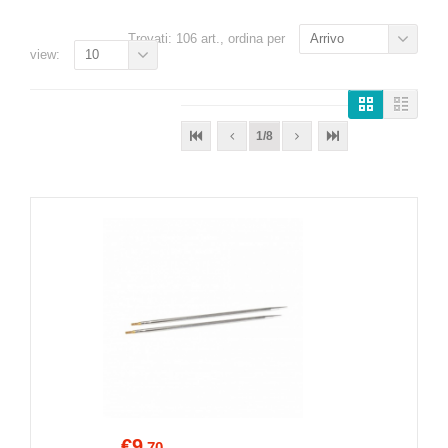
Trovati: 106 art., ordina per
Arrivo
view:
10
1/8
€9
.70