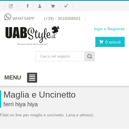
WHATSAPP
(+39) - 3516008501
login
o
Registrati
0 articoli
"Negozio online per il fai da te al femminile"
MENU
Maglia e Uncinetto
ferri hiya hiya
Filati on line per maglia e uncinetto. Lana e attrezzi.