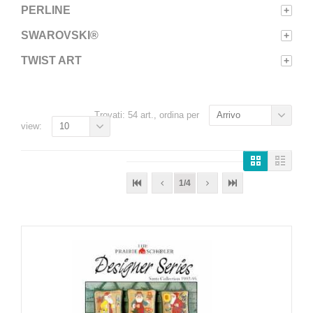
PERLINE
+
SWAROVSKI®
+
TWIST ART
+
Trovati: 54 art., ordina per
Arrivo
view:
10
1/4