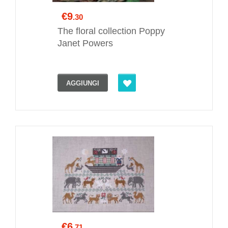
€9
.30
The floral collection Poppy
Janet Powers
AGGIUNGI
€6
.71