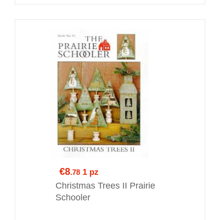
€8
1 pz
.78
Christmas Trees II Prairie
Schooler