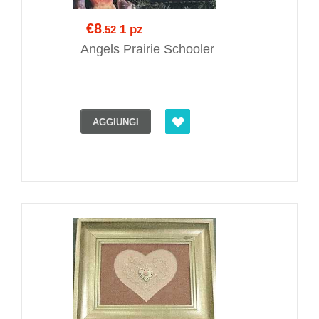
€8
1 pz
.52
Angels Prairie Schooler
AGGIUNGI