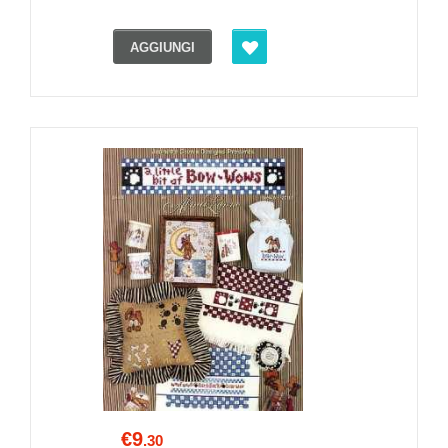
AGGIUNGI
€9
.30