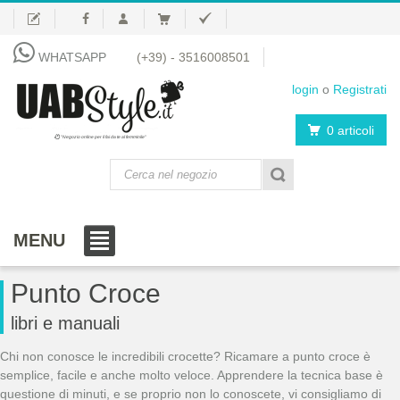
WHATSAPP
(+39) - 3516008501
login
o
Registrati
0 articoli
"Negozio online per il fai da te al femminile"
MENU
Punto Croce
libri e manuali
Chi non conosce le incredibili crocette? Ricamare a punto croce è
semplice, facile e anche molto veloce. Apprendere la tecnica base è
questione di minuti, e se proprio non lo conoscete, vi consigliamo di