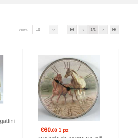
view:
10
1/1
attini
€60
1 pz
.00