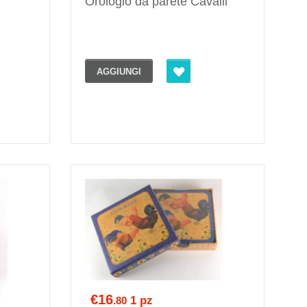
Orologio da parete Cavalli
AGGIUNGI
€16
1 pz
.80