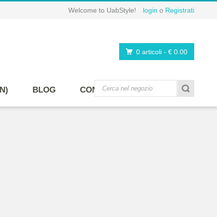
Welcome to UabStyle!
login
o
Registrati
0 articoli
-
€ 0.00
N)
BLOG
CONTATTI