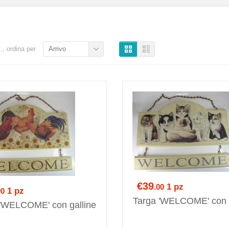
t., ordina per
Arrivo
€39
1 pz
.00
1 pz
00
Targa 'WELCOME' con g
 'WELCOME' con galline