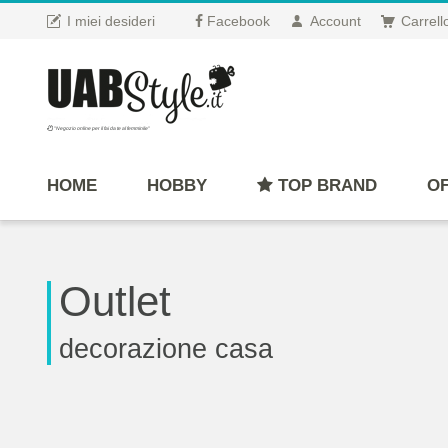
I miei desideri
Facebook
Account
Carrell
"Negozio online per il fai da te al femminile"
HOME
HOBBY
TOP BRAND
OF
Outlet
decorazione casa