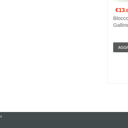
€13
.
Blocco
Galline
AGGI
x