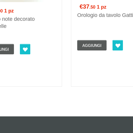
€37
1 pz
.50
1 pz
00
Orologio da tavolo Gatti
 note decorato
lle
AGGIUNGI
UNGI